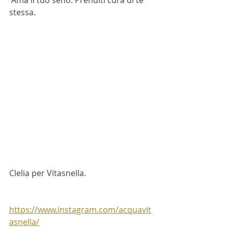
 Ama il tuo seno. Prenditi cura di te 
stessa. 
Clelia per Vitasnella.
https://www.instagram.com/acquavit
asnella/