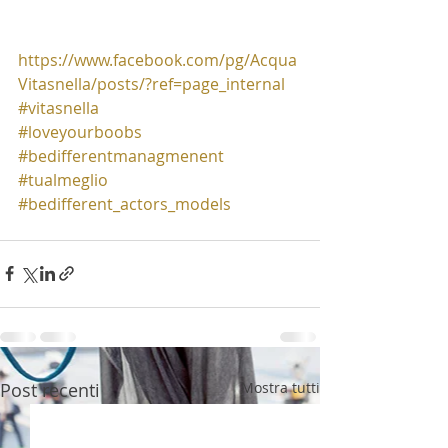
https://www.facebook.com/pg/Acqua
Vitasnella/posts/?ref=page_internal
#vitasnella
#loveyourboobs
#bedifferentmanagmenent
#tualmeglio
#bedifferent_actors_models
Post recenti
Mostra tutti