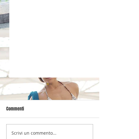
Commenti
PUNTE ROSSE
MENO UNO
Scrivi un commento...